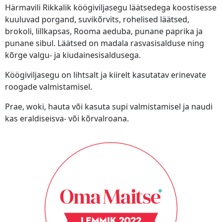
Härmavili Rikkalik köögiviljasegu läätsedega koostisesse
kuuluvad porgand, suvikõrvits, rohelised läätsed,
brokoli, lillkapsas, Rooma aeduba, punane paprika ja
punane sibul. Läätsed on madala rasvasisalduse ning
kõrge valgu- ja kiudainesisaldusega.
Köögiviljasegu on lihtsalt ja kiirelt kasutatav erinevate
roogade valmistamisel.
Prae, woki, hauta või kasuta supi valmistamisel ja naudi
kas eraldiseisva- või kõrvalroana.