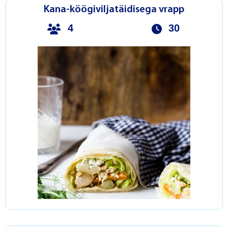
Kana-köögiviljatäidisega vrapp
4
30