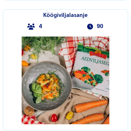
Köögiviljalasanje
4
90