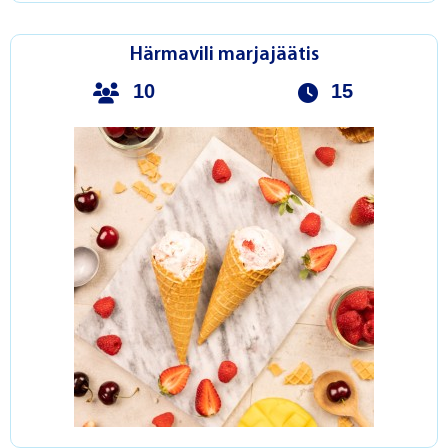
Härmavili marjajäätis
10
15