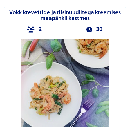
Vokk krevettide ja riisinuudlitega kreemises
maapähkli kastmes
2
30