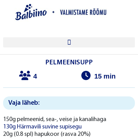
PELMEENISUPP
4
15 min
Vaja läheb:
150g pelmeenid, sea-, veise ja kanalihaga
130g Härmavili suvine supisegu
20g (0.8 spl) hapukoor (rasva 20%)