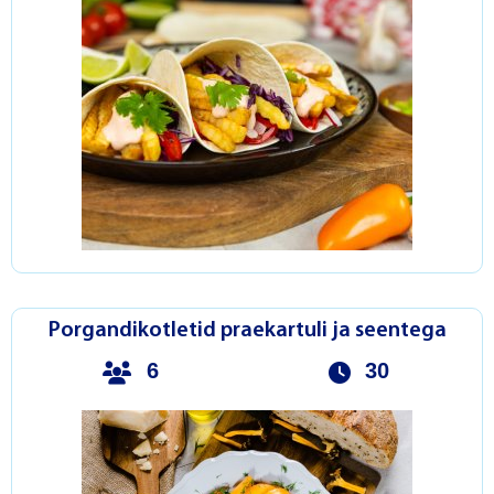
Porgandikotletid praekartuli ja seentega
6
30