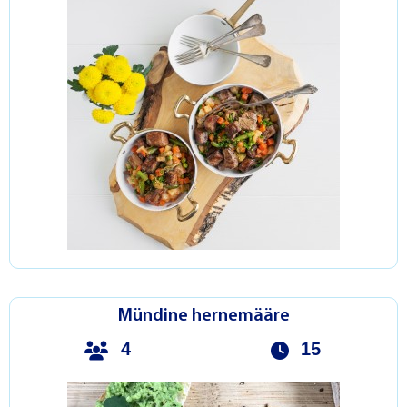
Mündine hernemääre
4
15