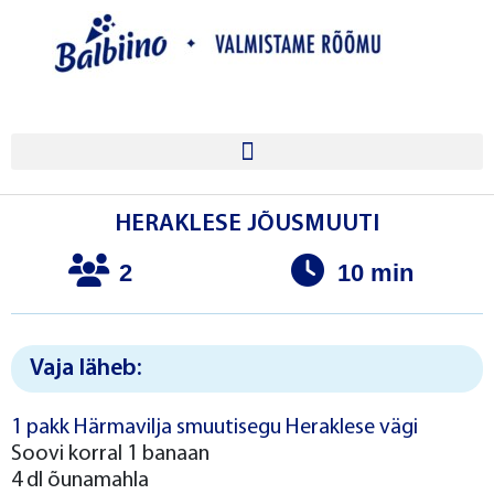
HERAKLESE JÕUSMUUTI
2
10 min
Vaja läheb:
1 pakk Härmavilja smuutisegu Heraklese vägi
Soovi korral 1 banaan
4 dl õunamahla