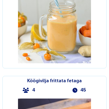
Köögivilja frittata fetaga
4
45