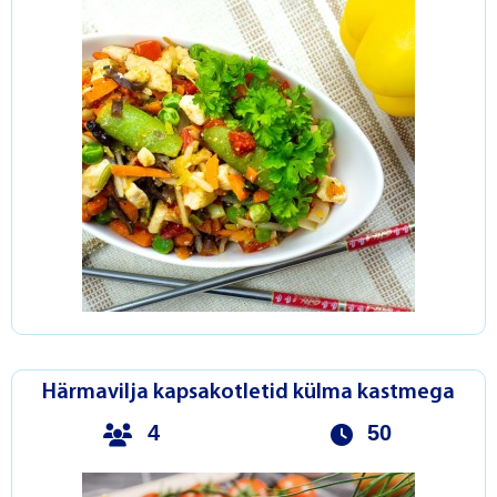
Härmavilja kapsakotletid külma kastmega
4
50