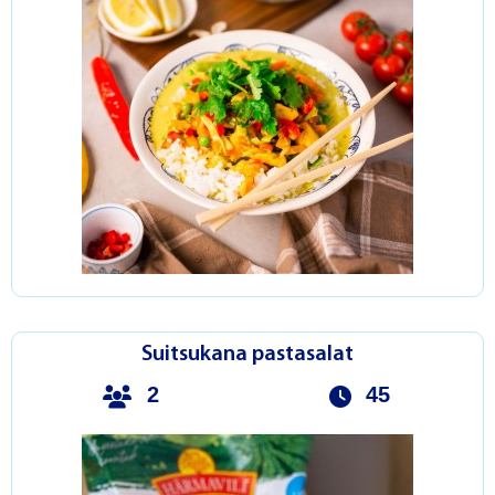
Suitsukana pastasalat
2
45