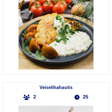
Veiselihahautis
2
25