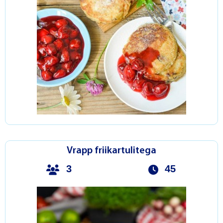
Vrapp friikartulitega
3
45