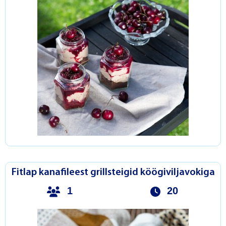
Fitlap kanafileest grillsteigid köögiviljavokiga
1
20