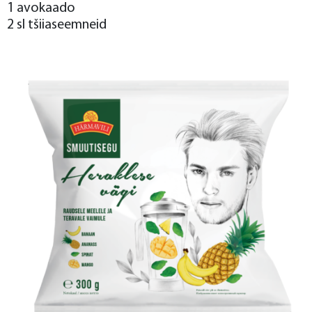
1 avokaado
2 sl tšiiaseemneid