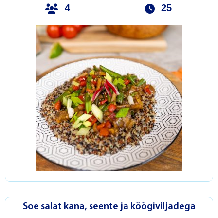
4
25
Soe salat kana, seente ja köögiviljadega