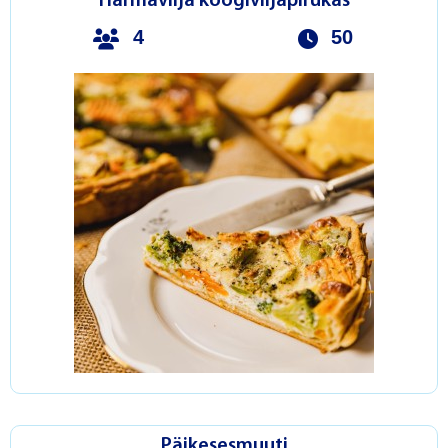
Härmavilja köögiviljapirukas
4
50
Päikesesmuuti