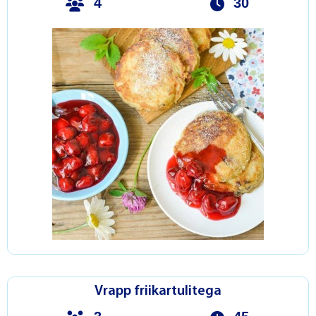
4
30
Vrapp friikartulitega