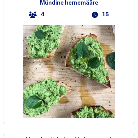
Mündine hernemääre
4
15