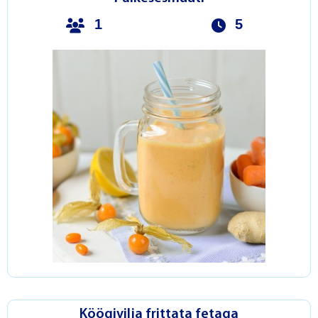
1
5
Köögivilja frittata fetaga