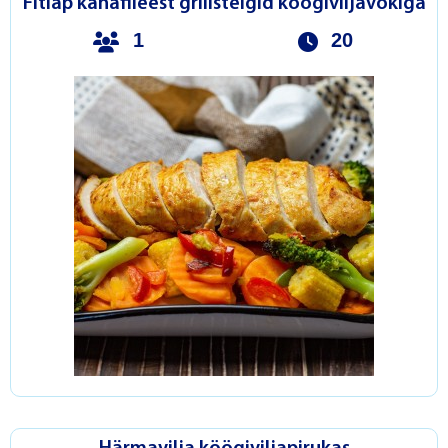
Fitlap kanafileest grillsteigid köögiviljavokiga
1
20